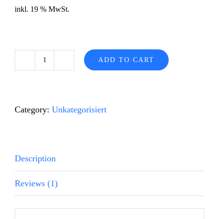
based on
customer
inkl. 19 % MwSt.
rating
ADD TO CART
Komfort-
Entwurf
quantity
Category:
Unkategorisiert
Description
Reviews (1)