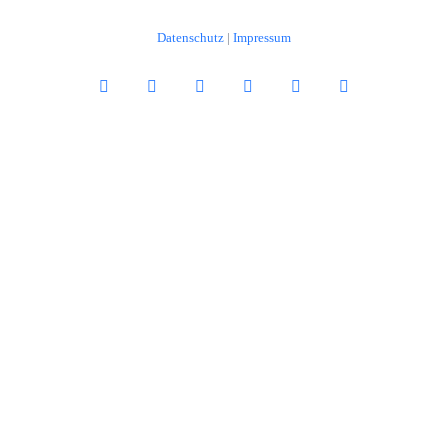
Datenschutz
|
Impressum
Facebook
Twitter
YouTube
Instagram
LinkedIn
Xing