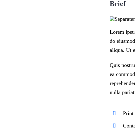
Brief
Lorem ipsum
do eiusmod 
aliqua. Ut
Quis nostru
ea commodo
reprehender
nulla pariat
Print
Conte