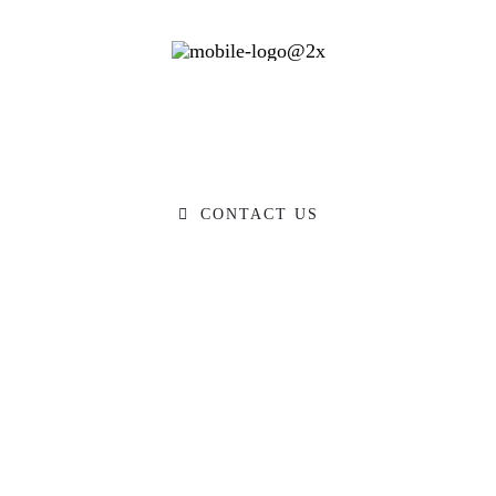
Ready to Talk?
O YOU HAVE A BIG IDEA WE CAN HELP WIT
CONTACT US