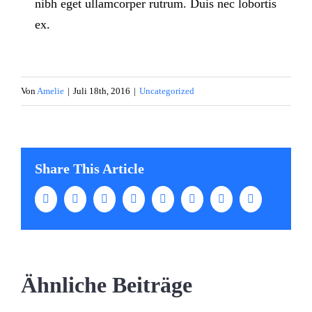
nibh eget ullamcorper rutrum. Duis nec lobortis
ex.
Von
Amelie
|
Juli 18th, 2016
|
Uncategorized
Share This Article
Facebook
Twitter
LinkedIn
WhatsApp
Tumblr
Pinterest
Vk
E-
Mail
Ähnliche Beiträge